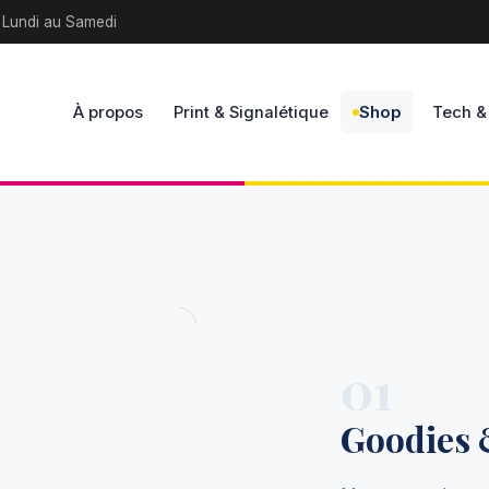
 Lundi au Samedi
À propos
Print & Signalétique
Shop
Tech &
01
Goodies &