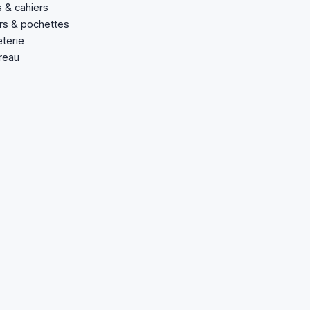
s & cahiers
rs & pochettes
terie
reau