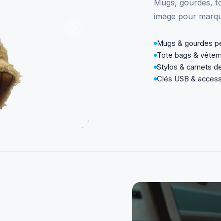
Mugs, gourdes, to
image pour marque
Mugs & gourdes pe
Tote bags & vêtem
Stylos & carnets 
Clés USB & access